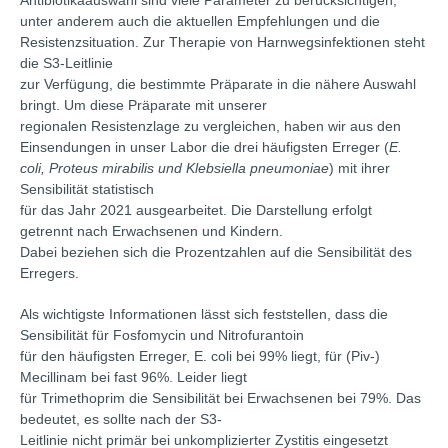
Antibiotikaauswahl sind viele Parameter zu berücksichtigen,
unter anderem auch die aktuellen Empfehlungen und die
Resistenzsituation. Zur Therapie von Harnwegsinfektionen steht
die S3-Leitlinie
zur Verfügung, die bestimmte Präparate in die nähere Auswahl
bringt. Um diese Präparate mit unserer
regionalen Resistenzlage zu vergleichen, haben wir aus den
Einsendungen in unser Labor die drei häufigsten Erreger (
E.
coli, Proteus mirabilis und Klebsiella pneumoniae
) mit ihrer
Sensibilität statistisch
für das Jahr 2021 ausgearbeitet. Die Darstellung erfolgt
getrennt nach Erwachsenen und Kindern.
Dabei beziehen sich die Prozentzahlen auf die Sensibilität des
Erregers.
Als wichtigste Informationen lässt sich feststellen, dass die
Sensibilität für Fosfomycin und Nitrofurantoin
für den häufigsten Erreger, E. coli bei 99% liegt, für (Piv-)
Mecillinam bei fast 96%. Leider liegt
für Trimethoprim die Sensibilität bei Erwachsenen bei 79%. Das
bedeutet, es sollte nach der S3-
Leitlinie nicht primär bei unkomplizierter Zystitis eingesetzt