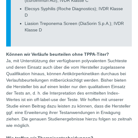
(Euroimmun AG); IVDR Klasse C
Elecsys Syphilis (Roche Diagnostics); IVDR Klasse
D
Liasion Treponema Screen (DiaSorin S.p.A.); IVDR
Klasse D
Können wir Verläufe beurteilen ohne TPPA-Titer?
Ja, mit Unterstützung der verfügbaren polyvalenten Suchteste
und deren Einsatz auch über die vom Hersteller zugelassene
Qualifikation hinaus, können Antikörperkinetiken durchaus bei
Verlaufsbeurteilungen mitberücksichtigt werden. Bisher bieten
die Hersteller bis auf einen leider nur den qualitativen Einsatz
der Tests an, d. h. die Interpretation des ermittelten Index-
Wertes ist ein off-label-use der Teste. Wir hoffen mit unserer
Studie einen Beitrag dazu leisten zu können, dass die Hersteller
ggf. eine Erweiterung ihrer Testanwendungen in Erwägung
ziehen. Die genauen Studienergebnisse hierzu folgen so zeitnah
wie möglich.
Wie treffen wir Therapieentscheidungen?