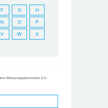
F
G
H
N
O
P
V
W
X
ndem-Massenspektrometrie (LC-