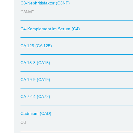
C3-Nephritisfaktor (C3NF)
C3NeF
C4-Komplement im Serum (C4)
CA 125 (CA 125)
CA 15-3 (CA15)
CA 19-9 (CA19)
CA 72-4 (CA72)
Cadmium (CAD)
Cd