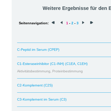
Weitere Ergebnisse für den
Seitennavigation:
1
-
2
-
3
C-Peptid im Serum (CPEP)
C1-Esteraseinhibitor (C1-INH) (C1EA, C1EH)
Aktivitätsbestimmung, Proteinbestimmung
C2-Komplement (C2S)
C3-Komplement im Serum (C3)