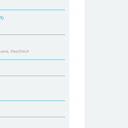
R)
huana, Haschisch