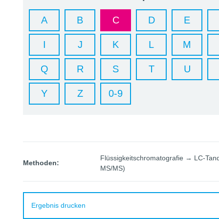
A
B
C
D
E
I
J
K
L
M
Q
R
S
T
U
Y
Z
0-9
Flüssigkeitschromatografie → LC-Ta
Methoden:
MS/MS)
Ergebnis drucken