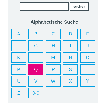
Alphabetische Suche
A
B
C
D
E
F
G
H
I
J
K
L
M
N
O
P
Q
R
S
T
U
V
W
X
Y
Z
0-9