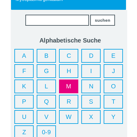
Alphabetische Suche
A
B
C
D
E
F
G
H
I
J
K
L
M
N
O
P
Q
R
S
T
U
V
W
X
Y
Z
0-9