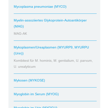
Mycoplasma pneumoniae (MYCO)
Myelin-assoziiertes Glykoprotein-Autoantikörper
(MAG)
MAG-AK
Mykoplasmen/Ureaplasmen (MYURP9, MYURPU
(Urin))
Kombitest für M. hominis, M. genitalium, U. parvum,
U. urealyticum
Mykosen (MYKOSE)
Myoglobin im Serum (MYOG)
Myoglobin im Urin (MYOGU)