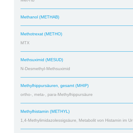
Met-Hb
Methanol (METHAB)
Methotrexat (METHO)
MTX
Methsuximid (MESUD)
N-Desmethyl-Methsuximid
Methylhippursäuren, gesamt (MHIP)
ortho-, meta-, para-Methylhippursäure
Methylhistamin (METHYL)
1,4-Methylimidazolessigsäure, Metabolit von Histamin im Ur