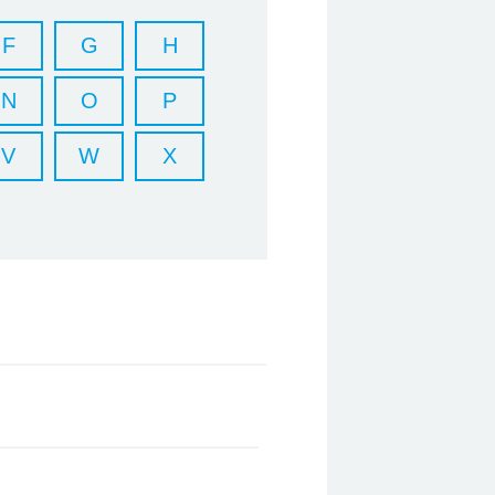
F
G
H
N
O
P
V
W
X