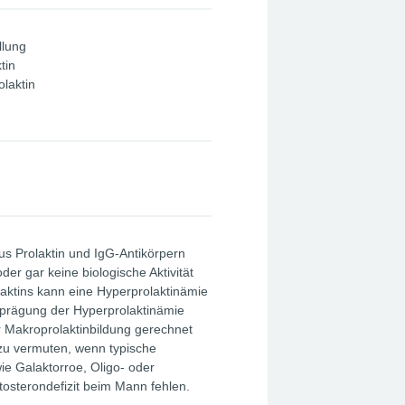
llung
tin
laktin
us Prolaktin und IgG-Antikörpern
der gar keine biologische Aktivität
laktins kann eine Hyperprolaktinämie
prägung der Hyperprolaktinämie
r Makroprolaktinbildung gerechnet
zu vermuten, wenn typische
e Galaktorroe, Oligo- oder
osterondefizit beim Mann fehlen.