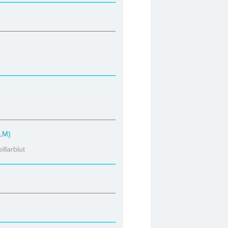
LM)
llarblut