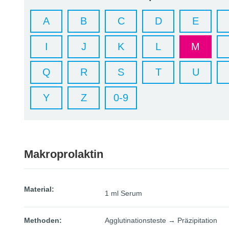
A
B
C
D
E
I
J
K
L
M
Q
R
S
T
U
Y
Z
0-9
Makroprolaktin
Material:
1 ml Serum
Methoden:
Agglutinationsteste → Präzipitation