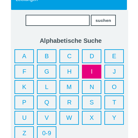
Alphabetische Suche
A
B
C
D
E
F
G
H
I
J
K
L
M
N
O
P
Q
R
S
T
U
V
W
X
Y
Z
0-9