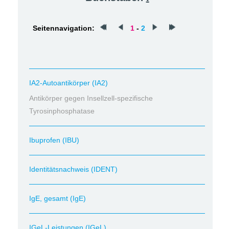
Seitennavigation:
1
-
2
IA2-Autoantikörper (IA2)
Antikörper gegen Insellzell-spezifische
Tyrosinphosphatase
Ibuprofen (IBU)
Identitätsnachweis (IDENT)
IgE, gesamt (IgE)
IGeL-Leistungen (IGeL)