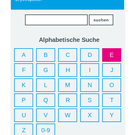
Alphabetische Suche
A
B
C
D
E
F
G
H
I
J
K
L
M
N
O
P
Q
R
S
T
U
V
W
X
Y
Z
0-9