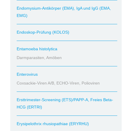
Endomysium-Antikörper (EMA), IgA und IgG (EMA,
EMG)
Endoskop-Prüfung (KOLOS)
Entamoeba histolytica
Darmparasiten, Amöben
Enterovirus
Coxsackie-Viren A/B, ECHO-Viren, Polioviren
Ersttrimester-Screening (ETS)/PAPP-A, Freies Beta-
HCG (ERTRI)
Erysipelothrix rhusiopathiae (ERYRHU)