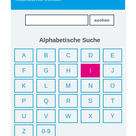
Alphabetische Suche
A
B
C
D
E
F
G
H
I
J
K
L
M
N
O
P
Q
R
S
T
U
V
W
X
Y
Z
0-9