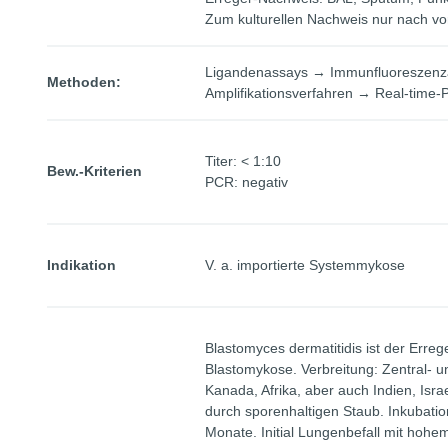
Zum kulturellen Nachweis nur nach vo
Ligandenassays → Immunfluoreszenza
Methoden:
Amplifikationsverfahren → Real-time
Titer: < 1:10
Bew.-Kriterien
PCR: negativ
Indikation
V. a. importierte Systemmykose
Blastomyces dermatitidis ist der Erre
Blastomykose. Verbreitung: Zentral- 
Kanada, Afrika, aber auch Indien, Isr
durch sporenhaltigen Staub. Inkubati
Monate. Initial Lungenbefall mit hohe