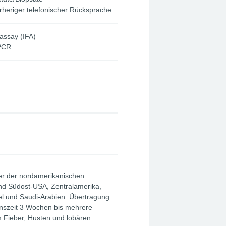
rheriger telefonischer Rücksprache.
ssay (IFA)
-PCR
ger der nordamerikanischen
und Südost-USA, Zentralamerika,
ael und Saudi-Arabien. Übertragung
onszeit 3 Wochen bis mehrere
m Fieber, Husten und lobären