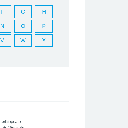
F
G
H
N
O
P
V
W
X
te/Biopsate
tate/Biopsate