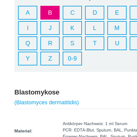
A
B
C
D
E
I
J
K
L
M
Q
R
S
T
U
Y
Z
0-9
Blastomykose
(Blastomyces dermatitidis)
Antikörper-Nachweis: 1 ml Serum
PCR: EDTA-Blut, Sputum, BAL, Punkta
Material:
Erreger-Nachweis: BAL, Sputum, Punk