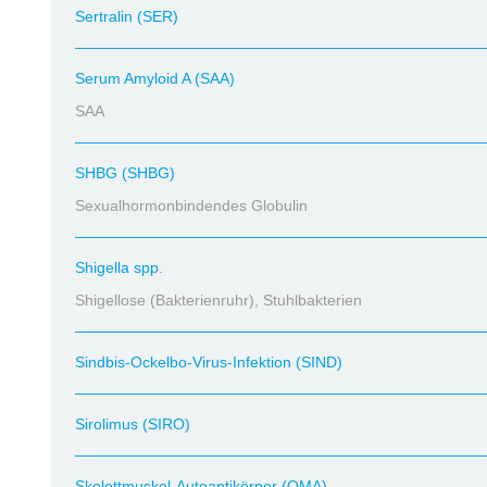
Sertralin (SER)
Serum Amyloid A (SAA)
SAA
SHBG (SHBG)
Sexualhormonbindendes Globulin
Shigella spp.
Shigellose (Bakterienruhr), Stuhlbakterien
Sindbis-Ockelbo-Virus-Infektion (SIND)
Sirolimus (SIRO)
Skelettmuskel-Autoantikörper (QMA)