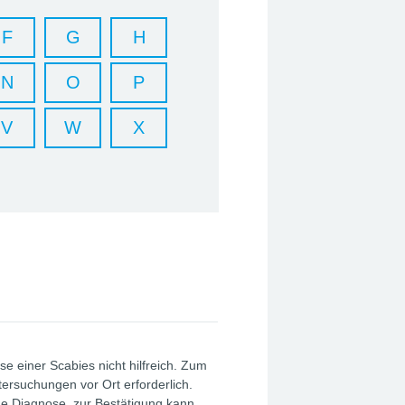
F
G
H
N
O
P
V
W
X
 einer Scabies nicht hilfreich. Zum
ersuchungen vor Ort erforderlich.
sche Diagnose, zur Bestätigung kann