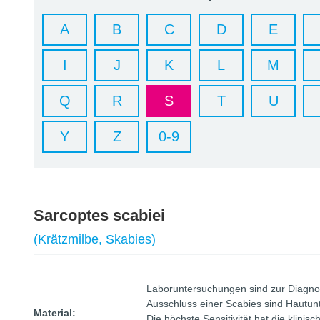
A
B
C
D
E
I
J
K
L
M
Q
R
S
T
U
Y
Z
0-9
Sarcoptes scabiei
(Krätzmilbe, Skabies)
Laboruntersuchungen sind zur Diagnose
Ausschluss einer Scabies sind Hautunt
Material:
Die höchste Sensitivität hat die klini