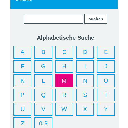
Alphabetische Suche
A
B
C
D
E
F
G
H
I
J
K
L
M
N
O
P
Q
R
S
T
U
V
W
X
Y
Z
0-9