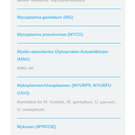
aktiver Metabolit: Mycophenolsäure
Mycoplasma genitalium (MG)
Mycoplasma pneumoniae (MYCO)
Myelin-assoziiertes Glykoprotein-Autoantikörper
(MAG)
MAG-AK
Mykoplasmen/Ureaplasmen (MYURP9, MYURPU
(Urin))
Kombitest für M. hominis, M. genitalium, U. parvum,
U. urealyticum
Mykosen (MYKOSE)