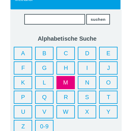
Alphabetische Suche
A
B
C
D
E
F
G
H
I
J
K
L
M
N
O
P
Q
R
S
T
U
V
W
X
Y
Z
0-9