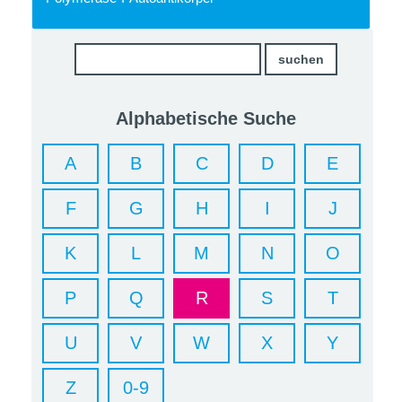
Alphabetische Suche
A
B
C
D
E
F
G
H
I
J
K
L
M
N
O
P
Q
R
S
T
U
V
W
X
Y
Z
0-9