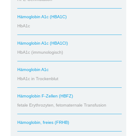
Hämoglobin A1c (HBA1C)
HbA1c
Hämoglobin A1c (HBA1CI)
HbA1c (immunologisch)
Hämoglobin A1c
HbA1c in Trockenblut
Hämoglobin F-Zellen (HBFZ)
fetale Erythrozyten, fetomaternale Transfusion
Hämoglobin, freies (FRHB)