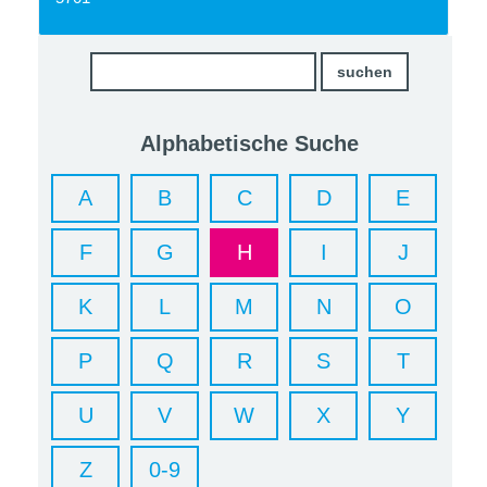
Alphabetische Suche
A
B
C
D
E
F
G
H
I
J
K
L
M
N
O
P
Q
R
S
T
U
V
W
X
Y
Z
0-9