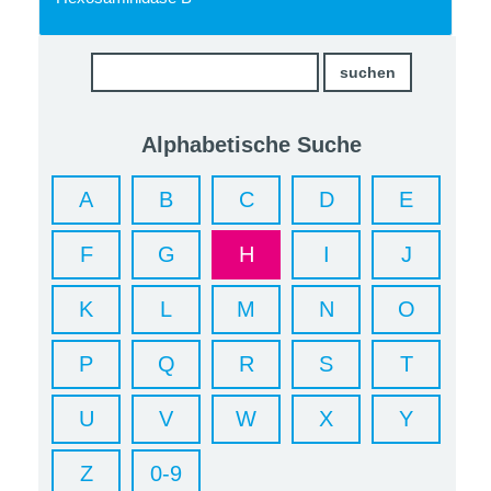
Alphabetische Suche
A
B
C
D
E
F
G
H
I
J
K
L
M
N
O
P
Q
R
S
T
U
V
W
X
Y
Z
0-9