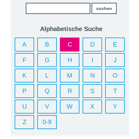
Alphabetische Suche
A
B
C
D
E
F
G
H
I
J
K
L
M
N
O
P
Q
R
S
T
U
V
W
X
Y
Z
0-9