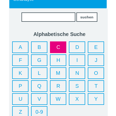
Alphabetische Suche
A
B
C
D
E
F
G
H
I
J
K
L
M
N
O
P
Q
R
S
T
U
V
W
X
Y
Z
0-9