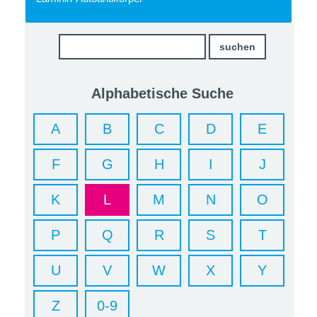
Alphabetische Suche
A
B
C
D
E
F
G
H
I
J
K
L
M
N
O
P
Q
R
S
T
U
V
W
X
Y
Z
0-9