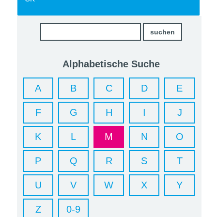
Alphabetische Suche
A
B
C
D
E
F
G
H
I
J
K
L
M
N
O
P
Q
R
S
T
U
V
W
X
Y
Z
0-9