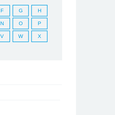
F
G
H
N
O
P
V
W
X