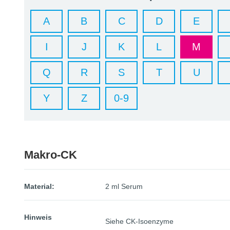
A
B
C
D
E
I
J
K
L
M
Q
R
S
T
U
Y
Z
0-9
Makro-CK
Material:
2 ml Serum
Hinweis
Siehe CK-Isoenzyme