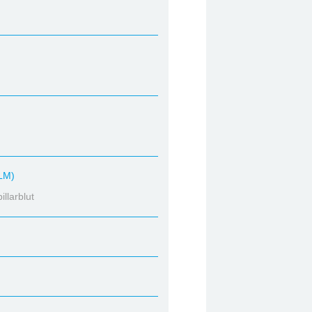
LM)
llarblut