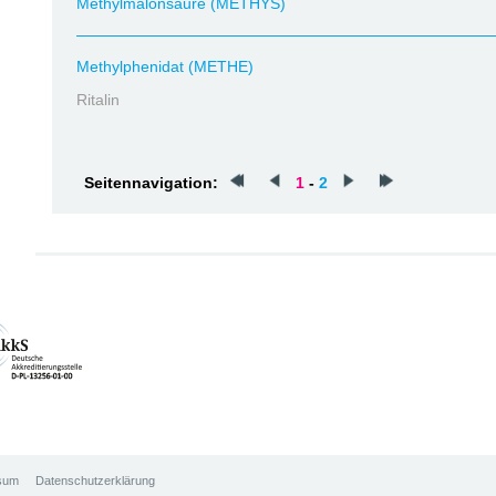
Methylmalonsäure (METHYS)
Methylphenidat (METHE)
Ritalin
Seitennavigation:
1
-
2
sum
Datenschutzerklärung