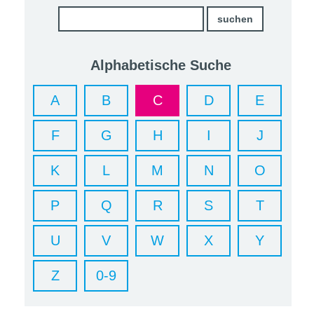
Alphabetische Suche
A
B
C
D
E
F
G
H
I
J
K
L
M
N
O
P
Q
R
S
T
U
V
W
X
Y
Z
0-9