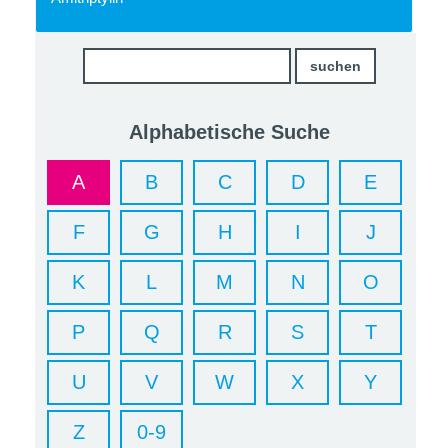
Alphabetische Suche
A
B
C
D
E
F
G
H
I
J
K
L
M
N
O
P
Q
R
S
T
U
V
W
X
Y
Z
0-9