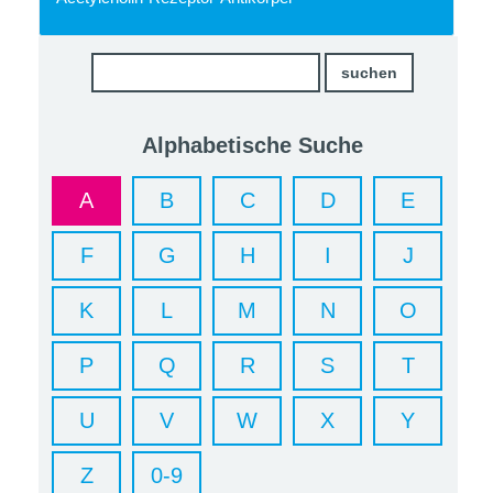
Alphabetische Suche
A
B
C
D
E
F
G
H
I
J
K
L
M
N
O
P
Q
R
S
T
U
V
W
X
Y
Z
0-9