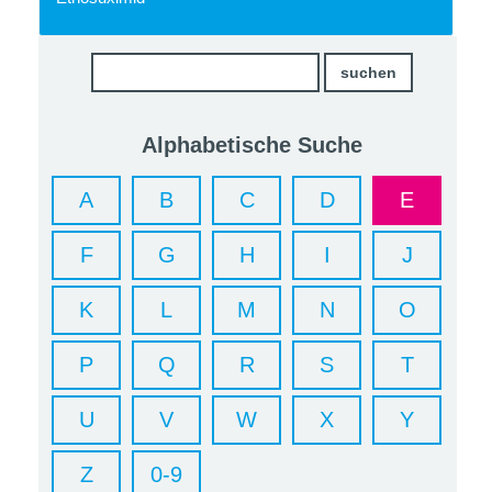
Alphabetische Suche
A
B
C
D
E
F
G
H
I
J
K
L
M
N
O
P
Q
R
S
T
U
V
W
X
Y
Z
0-9