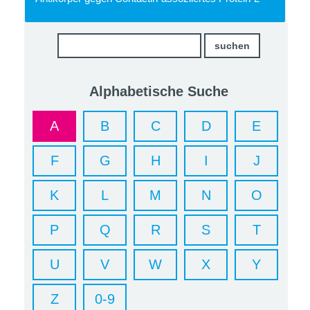
Alphabetische Suche
A
B
C
D
E
F
G
H
I
J
K
L
M
N
O
P
Q
R
S
T
U
V
W
X
Y
Z
0-9