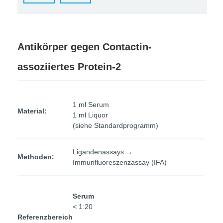
Antikörper gegen Contactin-
assoziiertes Protein-2
1 ml Serum
Material:
1 ml Liquor
(siehe Standardprogramm)
Ligandenassays →
Methoden:
Immunfluoreszenzassay (IFA)
Serum
< 1:20
Referenzbereich