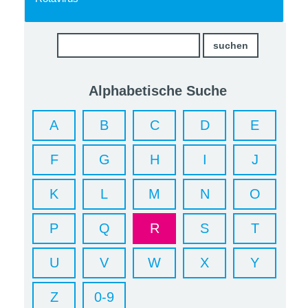
Alphabetische Suche
A
B
C
D
E
F
G
H
I
J
K
L
M
N
O
P
Q
R
S
T
U
V
W
X
Y
Z
0-9