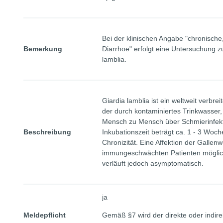
Bei der klinischen Angabe "chronische
Bemerkung
Diarrhoe" erfolgt eine Untersuchung 
lamblia.
Giardia lamblia ist ein weltweit verbre
der durch kontaminiertes Trinkwasser,
Mensch zu Mensch über Schmierinfekt
Beschreibung
Inkubationszeit beträgt ca. 1 - 3 Woc
Chronizität. Eine Affektion der Gallen
immungeschwächten Patienten möglich
verläuft jedoch asymptomatisch.
ja
Meldepflicht
Gemäß §7 wird der direkte oder indir