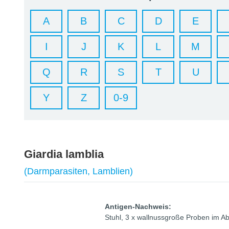
A
B
C
D
E
I
J
K
L
M
Q
R
S
T
U
Y
Z
0-9
Giardia lamblia
(Darmparasiten, Lamblien)
Antigen-Nachweis:
Stuhl, 3 x wallnussgroße Proben im A