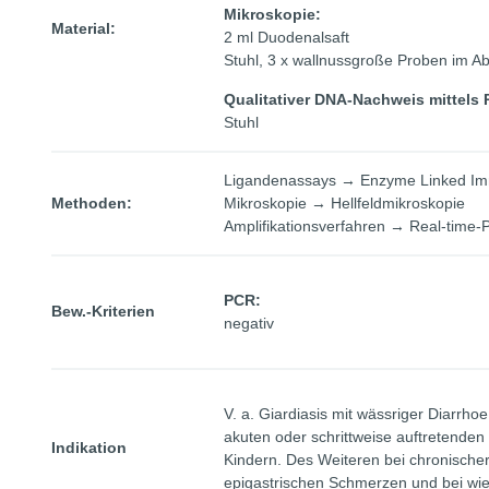
Mikroskopie:
Material:
2 ml Duodenalsaft
Stuhl, 3 x wallnussgroße Proben im A
Qualitativer DNA-Nachweis mittels
Stuhl
Ligandenassays → Enzyme Linked Im
Methoden:
Mikroskopie → Hellfeldmikroskopie
Amplifikationsverfahren → Real-time
PCR:
Bew.-Kriterien
negativ
V. a. Giardiasis mit wässriger Diarrho
akuten oder schrittweise auftretende
Indikation
Kindern. Des Weiteren bei chronische
epigastrischen Schmerzen und bei wie