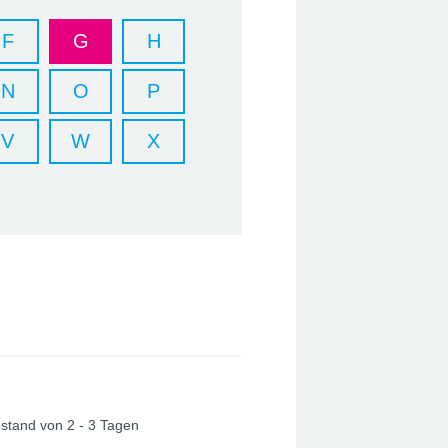
F
G
H
N
O
P
V
W
X
bstand von 2 - 3 Tagen