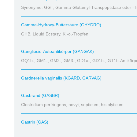
Synonyme: GGT, Gamma-Glutamyl-Transpeptidase oder -T
Gamma-Hydroxy-Buttersäure (GHYDRO)
GHB, Liquid Ecstasy, K.-o.-Tropfen
Gangliosid-Autoantikörper (GANGAK)
GQ1b-, GM1-, GM2-, GM3-, GD1a-, GD1b-, GT1b-Antikörp
Gardnerella vaginalis (KGARD, GARVAG)
Gasbrand (GASBR)
Clostridium perfringens, novyi, septicum, histolyticum
Gastrin (GAS)