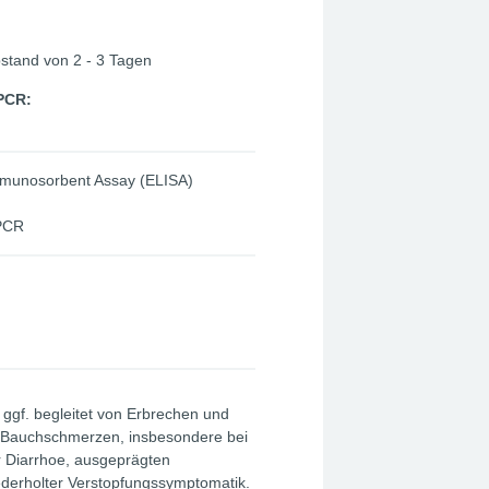
bstand von 2 - 3 Tagen
 PCR:
munosorbent Assay (ELISA)
-PCR
e ggf. begleitet von Erbrechen und
n Bauchschmerzen, insbesondere bei
r Diarrhoe, ausgeprägten
derholter Verstopfungssymptomatik.