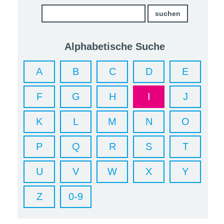
Alphabetische Suche
A
B
C
D
E
F
G
H
I
J
K
L
M
N
O
P
Q
R
S
T
U
V
W
X
Y
Z
0-9