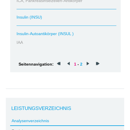
ICA, Pankreasinselzellen-Antikörper
Insulin (INSU)
Insulin-Autoantikörper (INSUL )
IAA
Seitennavigation:
1
-
2
LEISTUNGSVERZEICHNIS
Analysenverzeichnis