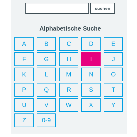
Alphabetische Suche
A
B
C
D
E
F
G
H
I
J
K
L
M
N
O
P
Q
R
S
T
U
V
W
X
Y
Z
0-9