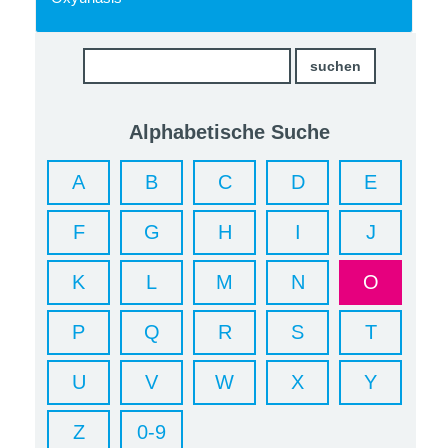
Alphabetische Suche
A
B
C
D
E
F
G
H
I
J
K
L
M
N
O
P
Q
R
S
T
U
V
W
X
Y
Z
0-9