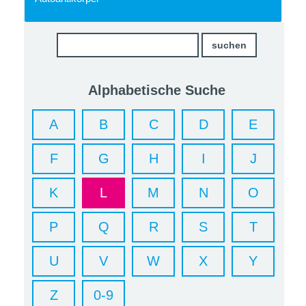
Alphabetische Suche
A
B
C
D
E
F
G
H
I
J
K
L
M
N
O
P
Q
R
S
T
U
V
W
X
Y
Z
0-9