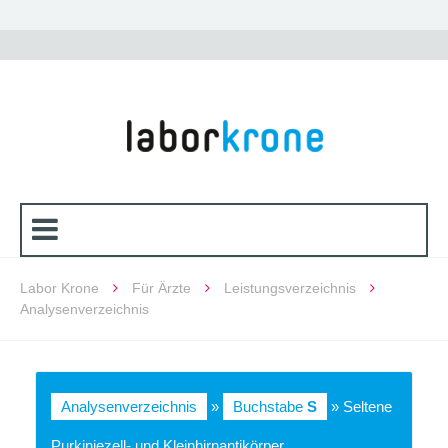
Labor Krone
Für Ärzte
Leistungsverzeichnis
Analysenverzeichnis
Analysenverzeichnis
»
Buchstabe
S
» Seltene
Purkinjezell- und Kleinhirnantikörper