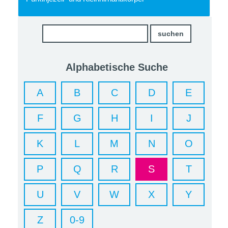
Alphabetische Suche
A
B
C
D
E
F
G
H
I
J
K
L
M
N
O
P
Q
R
S
T
U
V
W
X
Y
Z
0-9