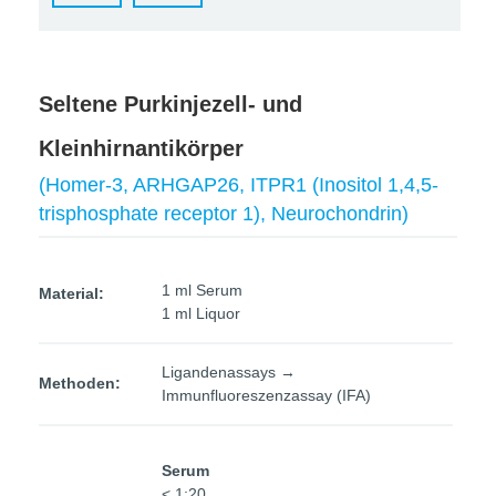
Seltene Purkinjezell- und
Kleinhirnantikörper
(Homer-3, ARHGAP26, ITPR1 (Inositol 1,4,5-
trisphosphate receptor 1), Neurochondrin)
1 ml Serum
Material:
1 ml Liquor
Ligandenassays →
Methoden:
Immunfluoreszenzassay (IFA)
Serum
< 1:20