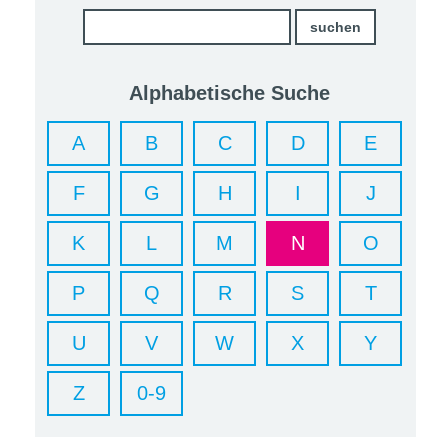
Alphabetische Suche
A
B
C
D
E
F
G
H
I
J
K
L
M
N
O
P
Q
R
S
T
U
V
W
X
Y
Z
0-9