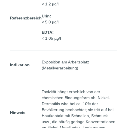
< 1,2 µg/l
Urin:
Referenzbereich
< 5,0 µg/l
EDTA:
< 1,05 µg/l
Exposition am Arbeitsplatz
Indikation
(Metallverarbeitung)
Toxizität hängt erheblich von der
chemischen Bindungsform ab. Nickel-
Dermatitis wird bei ca. 10% der
Bevölkerung beobachtet; sie tritt auf bei
Hinweis
Hautkontakt mit Schnallen, Schmuck
usw., die häufig geringe Konzentrationen
an Nickel-Metall oder -Legierungen