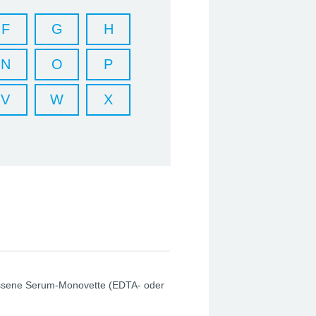
F
G
H
N
O
P
V
W
X
chlossene Serum-Monovette (EDTA- oder