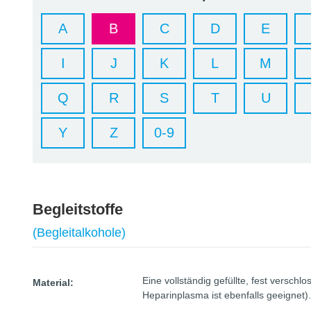
A
B
C
D
E
I
J
K
L
M
Q
R
S
T
U
Y
Z
0-9
Begleitstoffe
(Begleitalkohole)
Eine vollständig gefüllte, fest vers
Material:
Heparinplasma ist ebenfalls geeignet).