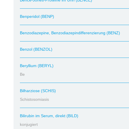
Bence-Jones-Proteine im Urin (BENCE)
Benperidol (BENP)
Benzodiazepine, Benzodiazepindifferenzierung (BENZ)
Benzol (BENZOL)
Beryllium (BERYL)
Be
Bilharziose (SCHIS)
Schistosomiasis
Bilirubin im Serum, direkt (BILD)
konjugiert