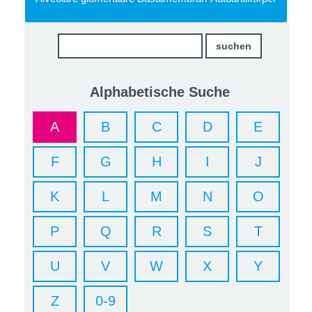
Alphabetische Suche
A
B
C
D
E
F
G
H
I
J
K
L
M
N
O
P
Q
R
S
T
U
V
W
X
Y
Z
0-9