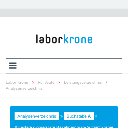
Labor Krone
Für Ärzte
Leistungsverzeichnis
Analysenverzeichnis
Analysenverzeichnis
»
Buchstabe
A
»
Alveoläre glomeruläre Basalmembran-Autoantikörper