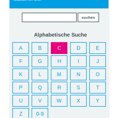
Alphabetische Suche
A
B
C
D
E
F
G
H
I
J
K
L
M
N
O
P
Q
R
S
T
U
V
W
X
Y
Z
0-9