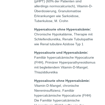
(pHPT) (60% der Patienten sind
allerdings normocalcurisch), Vitamin-D-
Überdosierung, Granulomatöse
Erkrankungen wie Sarkoidose,
Tuberkulose, M. Crohn
Hypercalcurie ohne Hypercalcämie:
Chronische Hypokaliämie, Therapie mit
Schleifendiuretika, Renale Tubulopathie
wie Renal tubuläre Azidose Typ 1
Hypocalcurie und Hypercalcämie:
Familiär hypercalcämische Hypocalcurie
(FHH), Primärer Hyperparathyreoidismus
mit begleitendem Vitamin-D-Mangel,
Thiaziddiuretika
Hypocalcurie ohne Hypercalcämie:
Vitamin-D-Mangel, chronische
Niereninsuffizienz, Familiär
hypercalcämische Hypocalcurie (FHH)
Die Familiär hypercalcämische