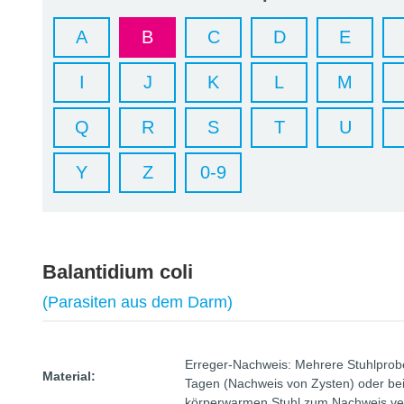
A
B
C
D
E
I
J
K
L
M
Q
R
S
T
U
Y
Z
0-9
Balantidium coli
(Parasiten aus dem Darm)
Erreger-Nachweis: Mehrere Stuhlprobe
Material:
Tagen (Nachweis von Zysten) oder bei
körperwarmen Stuhl zum Nachweis veg