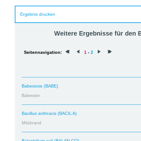
Ergebnis drucken
Weitere Ergebnisse für den
Seitennavigation:
1
-
2
Babesiose (BABE)
Babesien
Bacillus anthracis (BACIL A)
Milzbrand
Balantidium coli (BALAN CO)