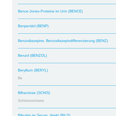
Bence-Jones-Proteine im Urin (BENCE)
Benperidol (BENP)
Benzodiazepine, Benzodiazepindifferenzierung (BENZ)
Benzol (BENZOL)
Beryllium (BERYL)
Be
Bilharziose (SCHIS)
Schistosomiasis
Bilirubin im Serum, direkt (BILD)