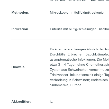
Methoden:
Mikroskopie → Hellfeldmikroskopie
Indikation
Enteritis mit blutig-schleimigen Dia
Dickdarmerkrankungen ähnlich der Amö
Durchfälle, Erbrechen, Bauchkrämpfe,
asymptomatische Infektionen. Die Mehr
etwa 3 – 4 Tagen ohne Chemotherapi
Hinweis
Zysten aus Schweinekot, verschmutzt
Trinkwasser. Inkubationszeit einige T
Verbreitung in Schweinen; endemisch i
Südamerika, Europa.
Akkreditiert
ja