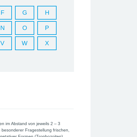
F
G
H
N
O
P
V
W
X
n im Abstand von jeweils 2 – 3
 besonderer Fragestellung frischen,
etativer Formen (Trophozoiten).