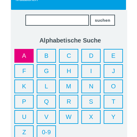
Alphabetische Suche
A
B
C
D
E
F
G
H
I
J
K
L
M
N
O
P
Q
R
S
T
U
V
W
X
Y
Z
0-9