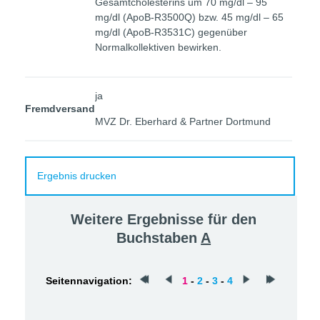
Gesamtcholesterins um 70 mg/dl – 95
mg/dl (ApoB-R3500Q) bzw. 45 mg/dl – 65
mg/dl (ApoB-R3531C) gegenüber
Normalkollektiven bewirken.
ja
Fremdversand
MVZ Dr. Eberhard & Partner Dortmund
Ergebnis drucken
Weitere Ergebnisse für den
Buchstaben
A
Seitennavigation:
1
-
2
-
3
-
4