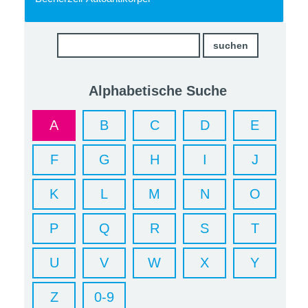
Alphabetische Suche
A
B
C
D
E
F
G
H
I
J
K
L
M
N
O
P
Q
R
S
T
U
V
W
X
Y
Z
0-9