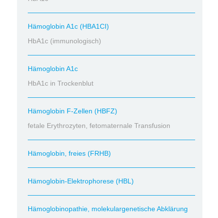
Hämoglobin A1c (HBA1CI)
HbA1c (immunologisch)
Hämoglobin A1c
HbA1c in Trockenblut
Hämoglobin F-Zellen (HBFZ)
fetale Erythrozyten, fetomaternale Transfusion
Hämoglobin, freies (FRHB)
Hämoglobin-Elektrophorese (HBL)
Hämoglobinopathie, molekulargenetische Abklärung