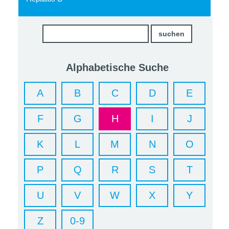
Alphabetische Suche
A
B
C
D
E
F
G
H
I
J
K
L
M
N
O
P
Q
R
S
T
U
V
W
X
Y
Z
0-9