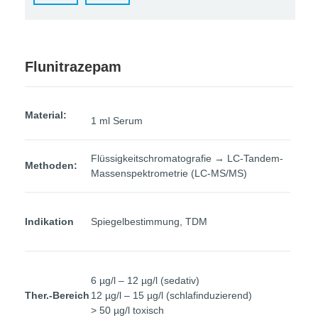
Flunitrazepam
Material:
1 ml Serum
Flüssigkeitschromatografie → LC-Tandem-
Methoden:
Massenspektrometrie (LC-MS/MS)
Indikation
Spiegelbestimmung, TDM
6 µg/l – 12 µg/l (sedativ)
Ther.-Bereich
12 µg/l – 15 µg/l (schlafinduzierend)
> 50 µg/l toxisch