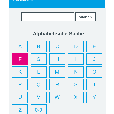
Alphabetische Suche
A
B
C
D
E
F
G
H
I
J
K
L
M
N
O
P
Q
R
S
T
U
V
W
X
Y
Z
0-9