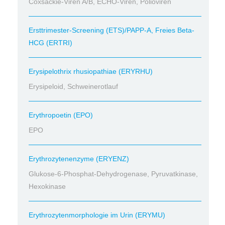
Coxsackie-Viren A/B, ECHO-Viren, Polioviren
Ersttrimester-Screening (ETS)/PAPP-A, Freies Beta-
HCG (ERTRI)
Erysipelothrix rhusiopathiae (ERYRHU)
Erysipeloid, Schweinerotlauf
Erythropoetin (EPO)
EPO
Erythrozytenenzyme (ERYENZ)
Glukose-6-Phosphat-Dehydrogenase, Pyruvatkinase,
Hexokinase
Erythrozytenmorphologie im Urin (ERYMU)