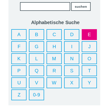
Alphabetische Suche
A
B
C
D
E
F
G
H
I
J
K
L
M
N
O
P
Q
R
S
T
U
V
W
X
Y
Z
0-9