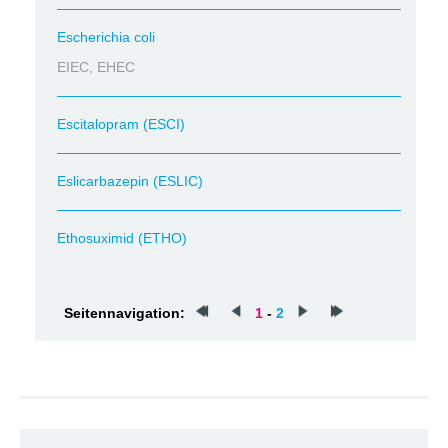
Escherichia coli
EIEC, EHEC
Escitalopram (ESCI)
Eslicarbazepin (ESLIC)
Ethosuximid (ETHO)
Seitennavigation:
1
-
2