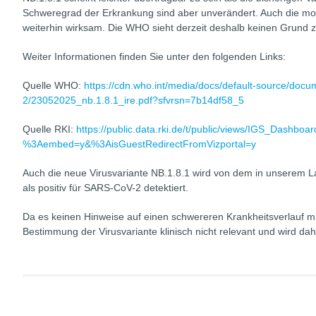
Schweregrad der Erkrankung sind aber unverändert. Auch die mo
weiterhin wirksam. Die WHO sieht derzeit deshalb keinen Grund z
Weiter Informationen finden Sie unter den folgenden Links:
Quelle WHO:
https://cdn.who.int/media/docs/default-source/docu
2/23052025_nb.1.8.1_ire.pdf?sfvrsn=7b14df58_5
Quelle RKI:
https://public.data.rki.de/t/public/views/IGS_Dashb
%3Aembed=y&%3AisGuestRedirectFromVizportal=y
Auch die neue Virusvariante NB.1.8.1 wird von dem in unserem L
als positiv für SARS-CoV-2 detektiert.
Da es keinen Hinweise auf einen schwereren Krankheitsverlauf mit 
Bestimmung der Virusvariante klinisch nicht relevant und wird dah