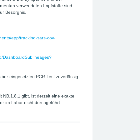
mentan verwendeten Impfstoffe sind
ur Besorgnis.
ments/epp/tracking-sars-cov-
oard/DashboardSublineages?
abor eingesetzten PCR-Test zuverlässig
NB.1.8.1 gibt, ist derzeit eine exakte
er im Labor nicht durchgeführt.