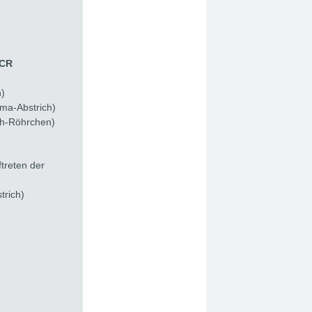
PCR
h)
ima-Abstrich)
ich-Röhrchen)
ftreten der
trich)