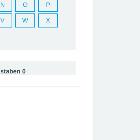
N
O
P
V
W
X
hstaben
0