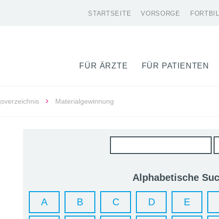
STARTSEITE
VORSORGE
FORTBI
FÜR ÄRZTE
FÜR PATIENTEN
gsverzeichnis
Materialgewinnung
Alphabetische Su
A
B
C
D
E