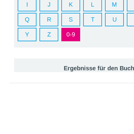
I
J
K
L
M
Q
R
S
T
U
Y
Z
0-9
Ergebnisse für den Buc