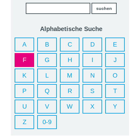
Alphabetische Suche
A
B
C
D
E
F
G
H
I
J
K
L
M
N
O
P
Q
R
S
T
U
V
W
X
Y
Z
0-9