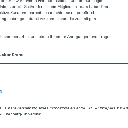
mit den Schwerpunkten Hämatoonkologie und Immunologie.
len zurück. Seither bin ich ein Mitglied im Team Labor Krone
uktive Zusammenarbeit. Ich möchte meine persönliche
lung einbringen, damit wir gemeinsam die zukünftigen
ge Zusammenarbeit und stehe Ihnen für Anregungen und Fragen
 Labor Krone
ng
: “
Charakterisierung eines monoklonalen anti-LRP1 Antikörpers zur Aβ 
-Gutenberg-Universität