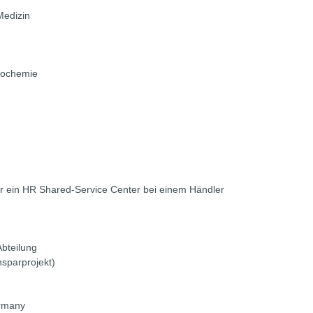
Medizin
biochemie
für ein HR Shared-Service Center bei einem Händler
Abteilung
sparprojekt)
rmany