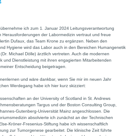
4
 übernehme ich zum 1. Januar 2024 Leitungsverantwortung
en Herausforderungen der Labormedizin vertraut und freue
Bertin Dufaux, das Team Krone zu ergänzen. Neben den
 und Hygiene wird das Labor auch in den Bereichen Humangenetik
(Dr. Michael Dölle) ärztlich vertreten. Auch die modernen
ik und Dienstleistung mit ihren engagierten Mitarbeitenden
meiner Entscheidung beigetragen.
nnenlernen und wäre dankbar, wenn Sie mir im neuen Jahr
chen Werdegang habe ich hier kurz skizziert:
senschaften an der University of Scotland in St. Andrews
nehmensberatungen Targus und der Boston Consulting Group,
ohannes-Gutenberg-Universität Mainz angeschlossen. Die
oriumsmedizin absolvierte ich zunächst an der Technischen
Else-Kröner-Fresenius-Stiftung habe ich wissenschaftlich
ng zur Tumorgenese gearbeitet. Die klinische Zeit führte