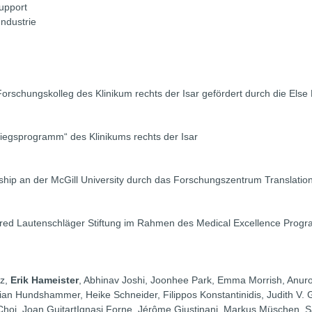
upport
ndustrie
rschungskolleg des Klinikum rechts der Isar gefördert durch die Else 
tiegsprogramm“ des Klinikums rechts der Isar
wship an der McGill University durch das Forschungszentrum Translati
fred Lautenschläger Stiftung im Rahmen des Medical Excellence Prog
lz,
Erik Hameister
, Abhinav Joshi, Joonhee Park, Emma Morrish, Anuro
istian Hundshammer, Heike Schneider, Filippos Konstantinidis, Judith V. 
Choi, Joan GuitartIgnasi Forne, Jérôme Giustinani, Markus Müschen, S