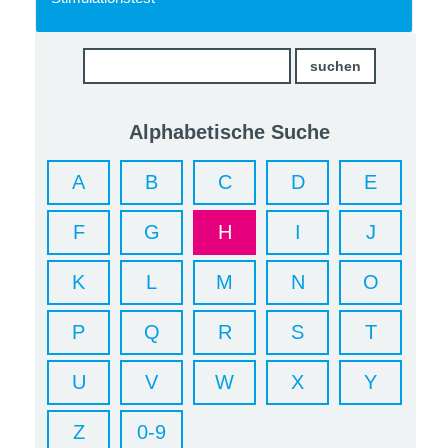
Alphabetische Suche
A
B
C
D
E
F
G
H
I
J
K
L
M
N
O
P
Q
R
S
T
U
V
W
X
Y
Z
0-9