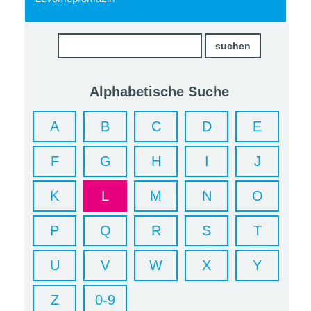
Alphabetische Suche
A
B
C
D
E
F
G
H
I
J
K
L
M
N
O
P
Q
R
S
T
U
V
W
X
Y
Z
0-9