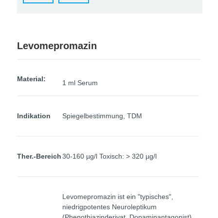
Levomepromazin
Material:
1 ml Serum
Indikation
Spiegelbestimmung, TDM
Ther.-Bereich
30-160 µg/l Toxisch: > 320 µg/l
Levomepromazin ist ein "typisches",
niedrigpotentes Neuroleptikum
(Phenothiazinderivat, Dopaminantagonist).