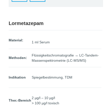
Lormetazepam
Material:
1 ml Serum
Flüssigkeitschromatografie → LC-Tandem-
Methoden:
Massenspektrometrie (LC-MS/MS)
Indikation
Spiegelbestimmung, TDM
2 µg/l – 10 µg/l
Ther.-Bereich
> 100 µg/l toxisch