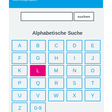
Alphabetische Suche
A
B
C
D
E
F
G
H
I
J
K
L
M
N
O
P
Q
R
S
T
U
V
W
X
Y
Z
0-9